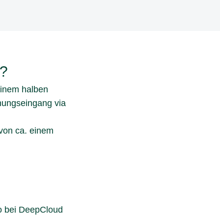
s?
einem halben
nungseingang via
von ca. einem
to bei DeepCloud