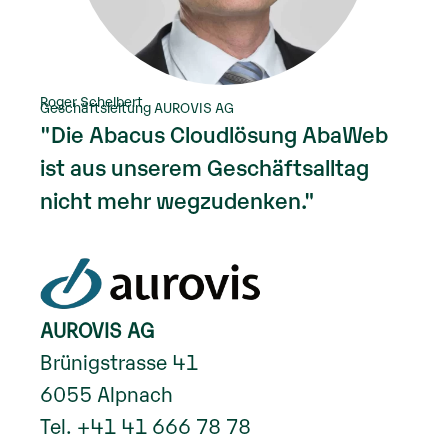
Roger Schelbert
Geschäftsleitung AUROVIS AG
"Die Abacus Cloudlösung AbaWeb
ist aus unserem Geschäftsalltag
nicht mehr wegzudenken."
AUROVIS AG
Brünigstrasse 41
6055 Alpnach
Tel. +41 41 666 78 78